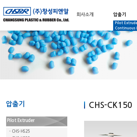
회사소개
압출기
Pilot Extrud
Continuous 
압출기
CHS-CK150
Pilot Extruder
- CHS-HS25